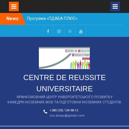
Skip
News:
Програма «ПДАБА ПЛЮС»
to
НАБІР В СТУДІЮ ТЕАТР
content
2020
Стажування в
facebook
instagram
viber
youtube
університетах Канади
Mitacs 2021
Воркшоп 2018
СПІВБЕСІДА З ІНОЗЕМНОЇ
МОВИ
CENTRE DE REUSSITE
UNIVERSITAIRE
ФРАНКОМОВНИЙ ЦЕНТР УНІВЕРСИТЕТСЬКОГО РОЗВИТКУ
КАФЕДРИ ІНОЗЕМНИХ МОВ ТА ПІДГОТОВКИ ІНОЗЕМНИХ СТУДЕНТІВ
+380 (95) 134-98-12
cru.dnepr@gmail.com