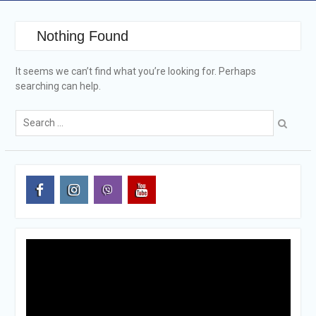
Nothing Found
It seems we can’t find what you’re looking for. Perhaps
searching can help.
Search
for:
facebook
instagram
viber
youtube
Видеоплеер